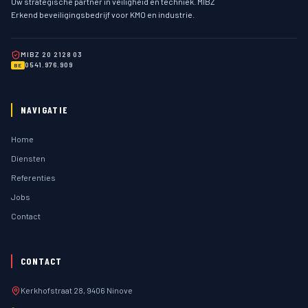
Uw strategische partner in veiligheid en techniek. MIBZ
Erkend beveiligingsbedrijf voor KMO en industrie.
MIBZ 20 2128 03
0541.976.909
BE
NAVIGATIE
Home
Diensten
Referenties
Jobs
Contact
CONTACT
Kerkhofstraat 28, 9406 Ninove