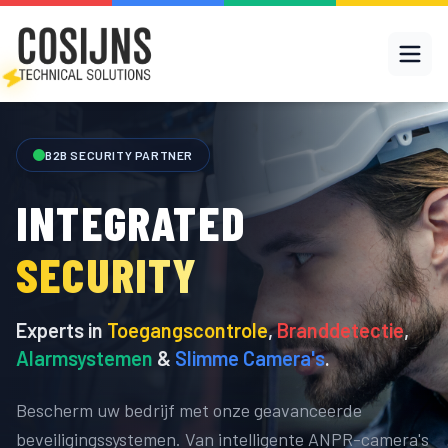
B2B SECURITY PARTNER
INTEGRATED
SECURITY
Experts in
Toegangscontrole
,
Branddetectie
,
Alarmsystemen
&
Slimme Camera's
.
Bescherm uw bedrijf met onze geavanceerde
beveiligingssystemen. Van intelligente ANPR-camera's