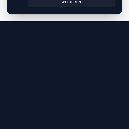
WEIGEREN
Uw strategische partner in veiligheid en techniek. MIBZ
Erkend beveiligingsbedrijf voor KMO en industrie.
MIBZ 20 2128 03
0541.976.909
BE
NAVIGATIE