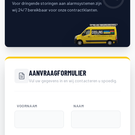
Voor dringende storingen aan alarmsystemen zijn
wij 24/7 bereikbaar voor onze contractklanten.
AANVRAAGFORMULIER
Vul uw gegevens in en wij contacteren u spoedig.
VOORNAAM
NAAM